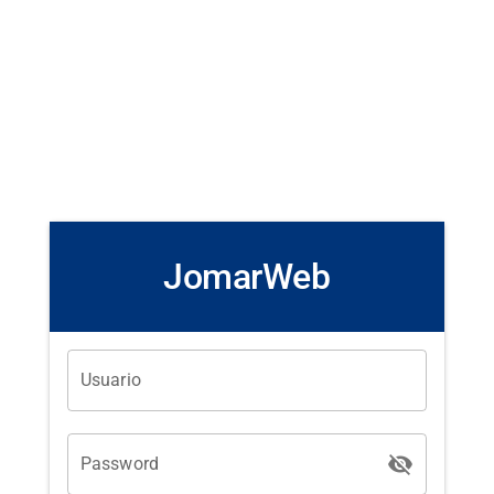
JomarWeb
Usuario
visibility_off
Password